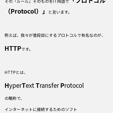
「プロトコル
その「ルール」そのものをIT用語で
（Protocol）」
と言います。
例えば、我々が普段目にするプロトコルで有名なのが、
HTTP
です。
HTTPとは、
H
yper
T
ext
T
ransfer
P
rotocol
の略称で、
インターネットに接続するためのソフト