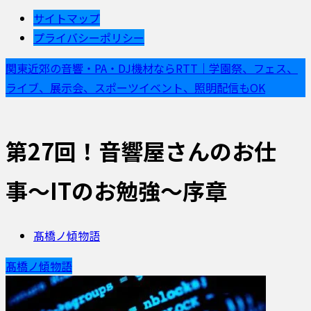
サイトマップ
プライバシーポリシー
関東近郊の音響・PA・DJ機材ならRTT｜学園祭、フェス、
ライブ、展示会、スポーツイベント、照明配信もOK
第27回！音響屋さんのお仕
事〜ITのお勉強〜序章
髙橋ノ傾物語
髙橋ノ傾物語