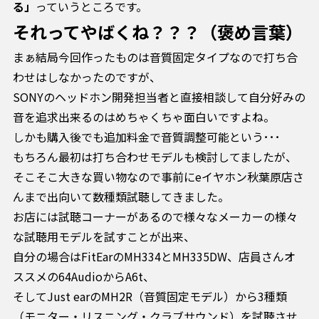
る」
っていうところです。
それってやばくね？？？（褒め言葉）
まぁ結局今回作ったものは音質固定タイプなので打ち合
わせはしなかったのですが、
SONYのヘッドホン開発担当者と直接相談して自分好みの
音を追求出来るのはめちゃくちゃ面白いですよね。
しかも購入後でも追加料金で音質調整可能という･･･
もちろん最初は打ち合わせモデルも検討してましたが、
そこそこ大きな買い物なので事前にeイヤホン秋葉原店さ
んまで出向いて数種類試聴してきました。
お店には試聴コーナーがあるので様々なメーカーの様々
な試聴用モデルを試すことが出来、
自分の場合はFitEarのMH334とMH335DW、店員さんオ
ススメの64AudioからA6t、
そしてJust earのMH2R（音質固定モデル）から3種類
（モニター・リスニング・クラブサウンド）を試聴させ