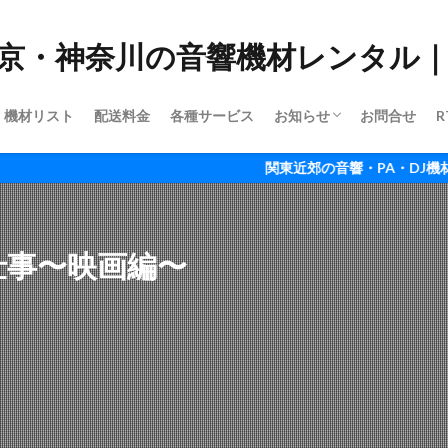
機材リスト
配送料金
各種サービス
お知らせ
お問合せ
R
ご利用ガイド
会社情報
関東近郊の音響・PA・DJ機材ならRTT
仕事〜映画編〜