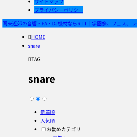
サイトマップ
プライバシーポリシー
関東近郊の音響・PA・DJ機材ならRTT｜学園祭、フェス、
HOME
snare
TAG
snare
新着順
人気順
お勧めカテゴリ