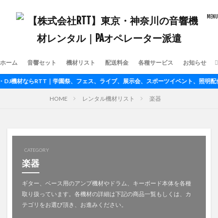
ホーム
音響セット
機材リスト
配送料金
各種サービス
お知らせ
J機材ならRTT｜学園祭、フェス、ライブ、展示会、スポーツイベント、照明配信も
HOME
レンタル機材リスト
楽器
CATEGORY
楽器
ギター、ベース用のアンプ機材やドラム、キーボード本体を各種
取り扱っています。各機材の詳細は下記の商品一覧もしくは、カ
テゴリをお選び頂き、お進みください。