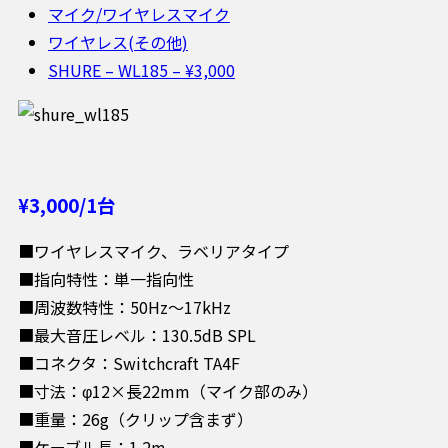
マイク/ワイヤレスマイク
ワイヤレス(その他)
SHURE – WL185 – ¥3,000
¥3,000/1台
■ワイヤレスマイク、ラベリアタイプ
■指向特性：単一指向性
■周波数特性：50Hz～17kHz
■最大音圧レベル：130.5dB SPL
■コネクタ：Switchcraft TA4F
■寸法：φ12×長22mm（マイク部のみ）
■重量：26g（クリップ含まず）
■ケーブル長：1.2m