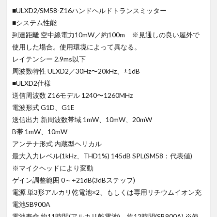
■ULXD2/SM58-Z16ハンドヘルドトランスミッター
■システム性能
到達距離 空中線電力10mW／約100m ※見通しの良い屋外で
使用した場合。使用環境によって異なる。
レイテンシー 2.9ms以下
周波数特性 ULXD2／30Hz〜20kHz、±1dB
■ULXD2仕様
送信周波数 Z16モデル 1240〜1260MHz
電波形式 G1D、G1E
送信出力 新周波数帯域 1mW、10mW、20mW
B帯 1mW、10mW
アンテナ形式 内蔵型ヘリカル
最大入力レベル(1kHz、THD1%) 145dB SPL(SM58：代表値)
※マイクヘッドにより変動
ゲイン調整範囲 0～+21dB(3dBステップ)
電源 単3形アルカリ乾電池×2、もしくは専用リチウムイオン充
電池SB900A
電池寿命 約11時間(アルカリ乾電池)、約12時間(SB900A) ※使