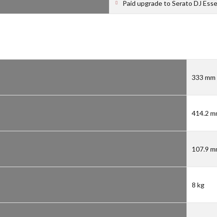
Paid upgrade to Serato DJ Esse
333 mm
414.2 
107.9 
8 kg