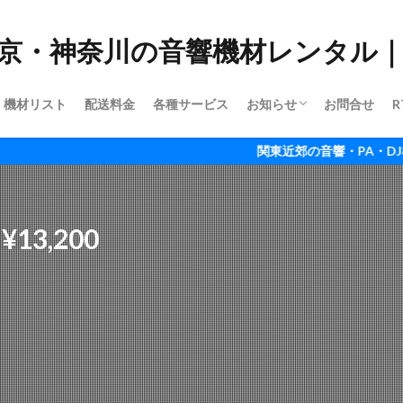
機材リスト
配送料金
各種サービス
お知らせ
お問合せ
R
ご利用ガイド
会社情報
関東近郊の音響・PA・DJ機材ならR
 ¥13,200