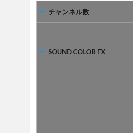
数帯
域
チャンネル数
18
SN
比:
MIC
19
SOUND COLOR FX
全高
調波
歪率
20
チャ
ンネ
ル
21
EQ/ISO
22
EQ/ISO