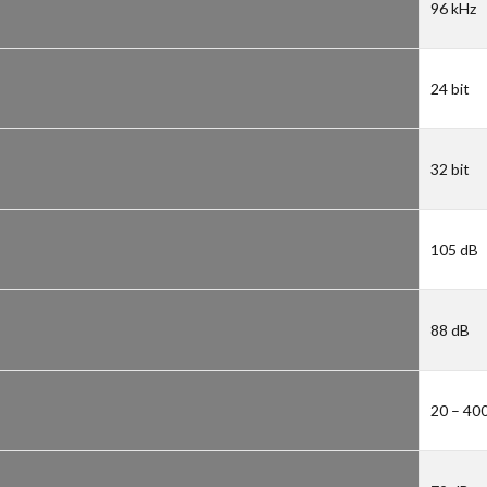
96 kHz
24 bit
32 bit
105 dB
88 dB
20 – 40