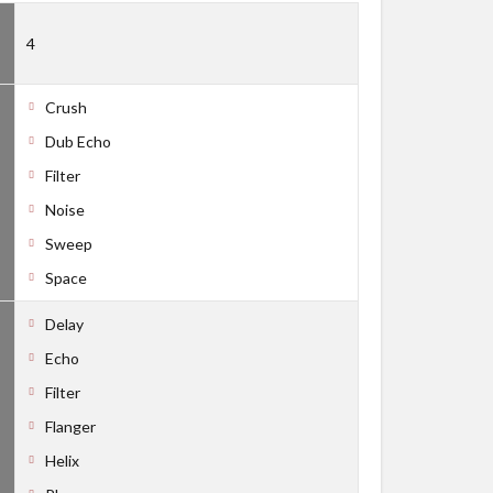
4
Crush
Dub Echo
Filter
Noise
Sweep
Space
Delay
Echo
Filter
Flanger
Helix