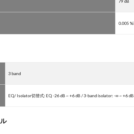
79 dB
0.005 
3 band
EQ/ Isolator切替式: EQ -26 dB ~ +6 dB / 3-band isolator: -∞ ~ +6 dB
ール