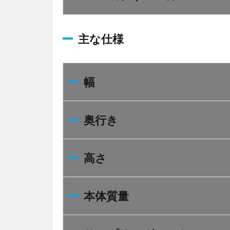
オ
ー
ト
ス
主な仕様
タ
ン
バ
イ
幅
6
DVS
奥行き
コン
トロ
ール
高さ
7
主
な
仕
本体質量
様
8