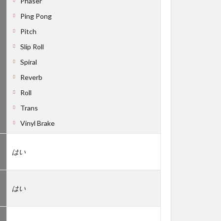
Phaser
Ping Pong
Pitch
Slip Roll
Spiral
Reverb
Roll
Trans
Vinyl Brake
はい
はい