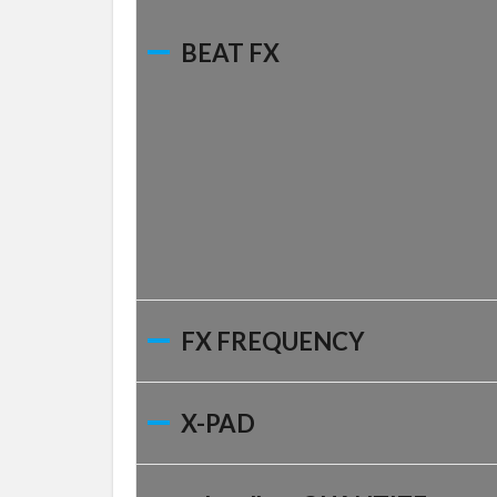
レンジ
BEAT FX
23
パフ
ォー
マン
ス・
コン
トロ
ール
24
チャ
ンネ
ル数
FX FREQUENCY
25
SOUND
X-PAD
COLOR
FX
26