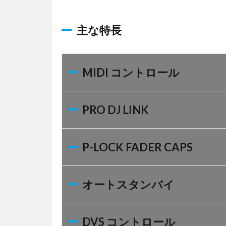
主
な
特
主な特長
長
2
MIDI
MIDI コントロール
コン
トロ
ール
PRO DJ LINK
3
PRO
DJ
P-LOCK FADER CAPS
LINK
4
P-
LOCK
オートスタンバイ
FADER
CAPS
5
DVS コントロール