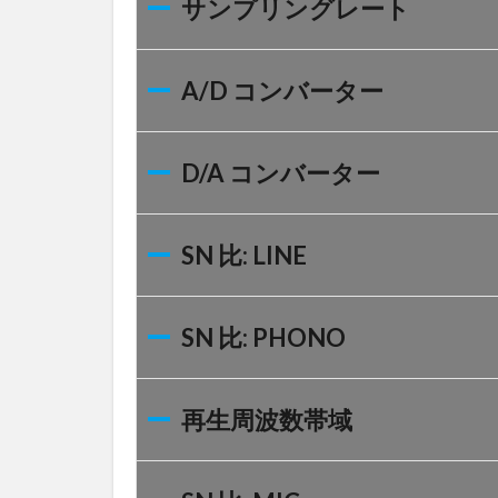
幅
サンプリングレート
9
奥
A/D コンバーター
行
き
10
D/A コンバーター
高さ
11
本体
SN 比: LINE
質量
12
サン
SN 比: PHONO
プリ
ング
レー
再生周波数帯域
ト
13
A/D