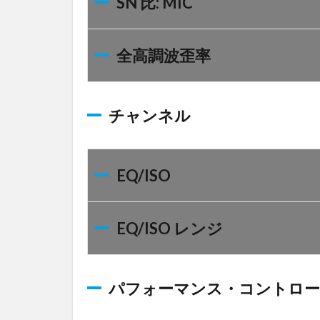
SN 比: MIC
コン
バー
ター
全高調波歪率
14
D/A
コン
バー
チャンネル
ター
15
SN
EQ/ISO
比:
LINE
16
EQ/ISO レンジ
SN 比:
PHONO
17
パフォーマンス・コントロ
再生
周波