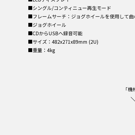
■シングル/コンティニュー再生モード
■フレームサーチ：ジョグホイールを使用して曲
■ジョグホイール
■CDからUSBへ録音可能
■サイズ：482x271x89mm (2U)
■重量：4kg
「機