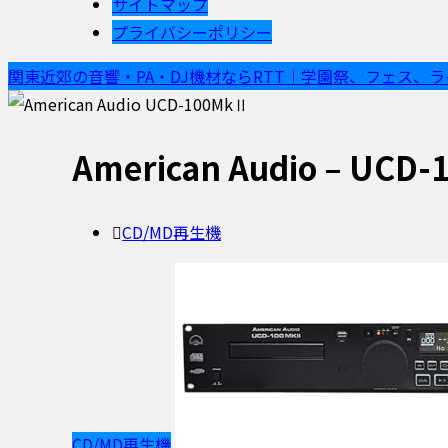
サイトマップ
プライバシーポリシー
関東近郊の音響・PA・DJ機材ならRTT｜学園祭、フェス、
American Audio – UCD
CD/MD再生機
CD/MD再生機