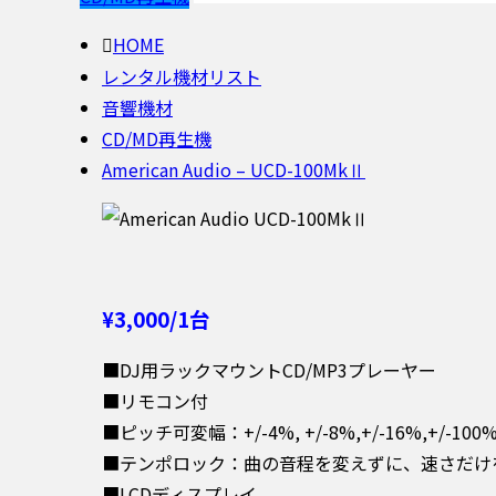
HOME
レンタル機材リスト
音響機材
CD/MD再生機
American Audio – UCD-100MkⅡ
¥3,000/1台
■DJ用ラックマウントCD/MP3プレーヤー
■リモコン付
■ピッチ可変幅：+/-4%, +/-8%,+/-16%,+/-1
■テンポロック：曲の音程を変えずに、速さだけ
■LCDディスプレイ